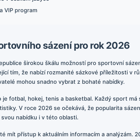
 a VIP program
ortovního sázení pro rok 2026
epublice širokou škálu možností pro sportovní sáze
jící tím, že nabízí rozmanité sázkové příležitosti v 
živatelé mohou snadno vybrat z bohaté nabídky.
 je fotbal, hokej, tenis a basketbal. Každý sport má
istiky. V roce 2026 se očekává, že popularita sázen
 svou nabídku i v této oblasti.
ité mít přístup k aktuálním informacím a analýzám. 2