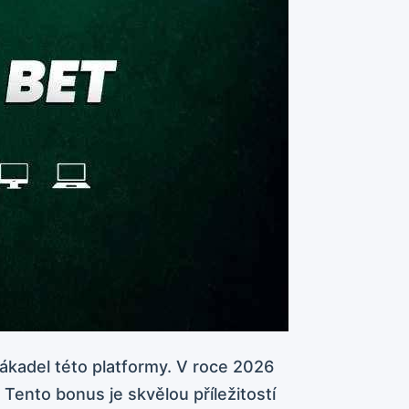
lákadel této platformy. V roce 2026
 Tento bonus je skvělou příležitostí