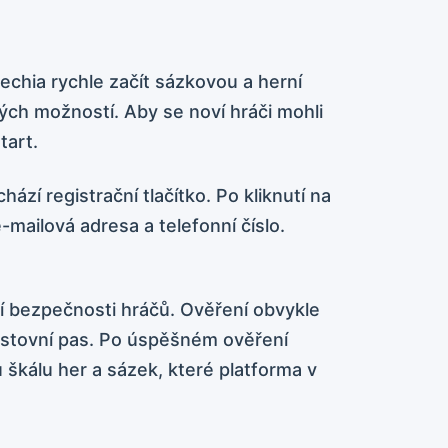
chia rychle začít sázkovou a herní
ých možností. Aby se noví hráči mohli
tart.
ází registrační tlačítko. Po kliknutí na
-mailová adresa a telefonní číslo.
ní bezpečnosti hráčů. Ověření obvykle
cestovní pas. Po úspěšném ověření
 škálu her a sázek, které platforma v