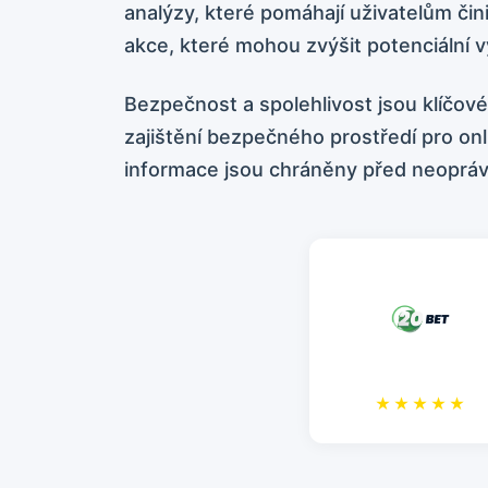
analýzy, které pomáhají uživatelům či
akce, které mohou zvýšit potenciální v
Bezpečnost a spolehlivost jsou klíčové
zajištění bezpečného prostředí pro onli
informace jsou chráněny před neoprá
★★★★★