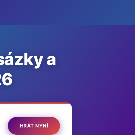
sázky a
26
HRÁT NYNÍ