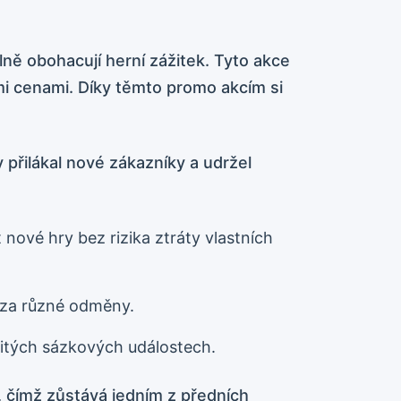
ně obohacují herní zážitek. Tyto akce
i cenami. Díky těmto promo akcím si
přilákal nové zákazníky a udržel
ové hry bez rizika ztráty vlastních
 za různé odměny.
čitých sázkových událostech.
 čímž zůstává jedním z předních