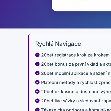
★★★★★
Rychlá Navigace
20bet registrace krok za krokem
20bet bonus za první vklad a akt
20bet mobilní aplikace a sázení 
Platební metody a rychlost zprac
20bet cz kasino a dostupné výhe
20bet live sázky a sledování záp
Zákaznická podpora a komunikac