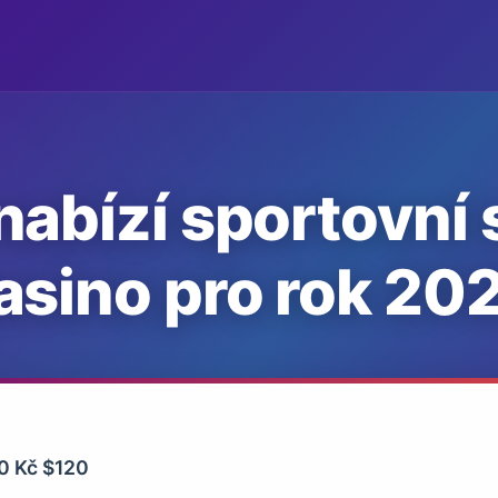
nabízí sportovní 
asino pro rok 20
0 Kč $120