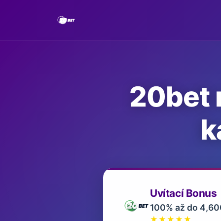
20bet 
k
Uvítací Bonus
100% až do 4,60